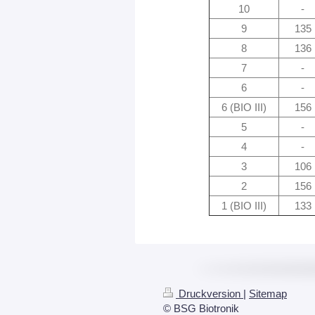
10
-
9
135
8
136
7
-
6
-
6 (BIO III)
156
5
-
4
-
3
106
2
156
1 (BIO III)
133
Druckversion
|
Sitemap
© BSG Biotronik