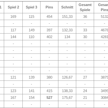
Gesamt
Gesa
1
Spiel 2
Spiel 3
Pins
Schnitt
Spiele
Pin
169
115
454
151,33
36
513
-
-
-
-
-
-
117
149
397
132,33
33
467
144
110
402
134
30
428
-
-
-
-
-
-
-
-
-
-
-
-
-
-
-
-
-
-
-
-
-
-
-
-
-
-
-
-
-
-
121
139
380
126,67
27
387
-
-
-
-
-
-
123
141
415
138,33
24
349
167
154
527
175,67
21
308
-
-
-
-
-
-