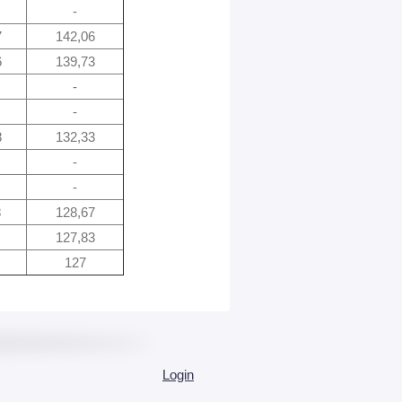
-
7
142,06
6
139,73
-
-
8
132,33
-
-
8
128,67
127,83
127
Login