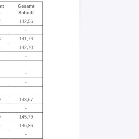
mt
Gesamt
s
Schnitt
2
142,56
-
8
141,76
1
142,70
-
-
-
-
-
9
143,67
-
9
145,79
4
146,86
-